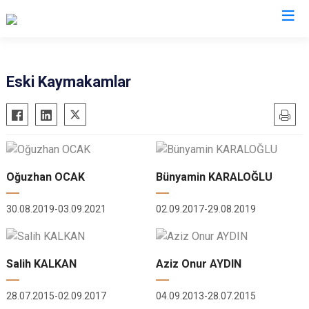
Bingöl
Eski Kaymakamlar
Adaklı
Genç
Karlıova
Kiğı
Oğuzhan OCAK
Bünyamin KARALOĞLU
Solhan
30.08.2019-03.09.2021
02.09.2017-29.08.2019
Yayladere
Yedisu
Salih KALKAN
Aziz Onur AYDIN
28.07.2015-02.09.2017
04.09.2013-28.07.2015